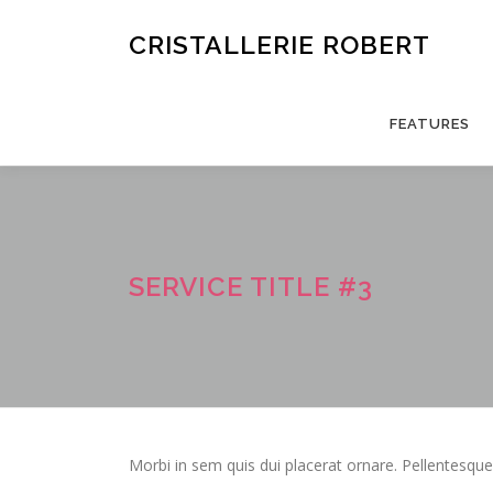
Aller
au
CRISTALLERIE ROBERT
contenu
FEATURES
SERVICE TITLE #3
Morbi in sem quis dui placerat ornare. Pellentesque 