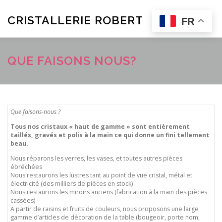
Aller
au
CRISTALLERIE ROBERT
Menu
FR
contenu
FEATURES
ABOUT
SERVICES
PROJECTS
QUE FAISONS NOUS?
TESTIMONIALS
PRICING
NEWS
CONTACT
Que faisons-nous ?
FR
Tous nos cristaux « haut de gamme » sont entièrement
SHOP
taillés, gravés et polis à la main ce qui donne un fini tellement
beau.
Nous réparons les verres, les vases, et toutes autres pièces
ébréchées
Nous restaurons les lustres tant au point de vue cristal, métal et
électricité (des milliers de pièces en stock)
Nous restaurons les miroirs anciens (fabrication à la main des pièces
cassées)
A partir de raisins et fruits de couleurs, nous proposons une large
gamme d’articles de décoration de la table (bougeoir, porte nom,